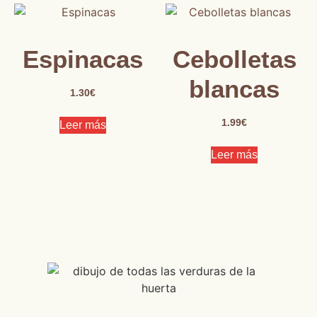
Espinacas
Cebolletas
blancas
1.30
€
1.99
€
Leer más
Leer más