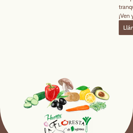
tranqu
¡Ven 
Llá