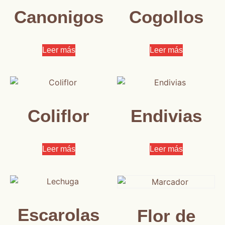
Canonigos
Cogollos
Leer más
Leer más
Coliflor
Endivias
Leer más
Leer más
Escarolas
Flor de