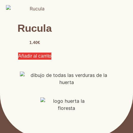
Rucula
1.40
€
Añadir al carrito