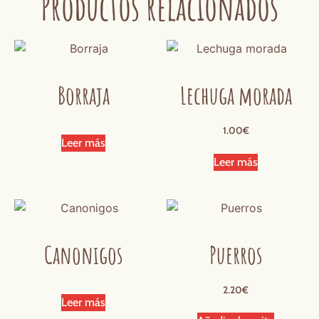
Productos relacionados
Borraja
Lechuga morada
1.00
€
Leer más
Leer más
Canonigos
Puerros
2.20
€
Leer más