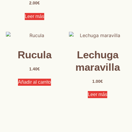
2.00
€
Leer más
Rucula
Lechuga
maravilla
1.40
€
1.00
€
Añadir al carrito
Leer más