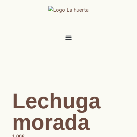
Lechuga
morada
1.00
€