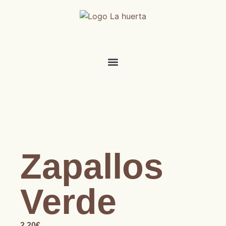
Zapallos
Verde
2.20
€