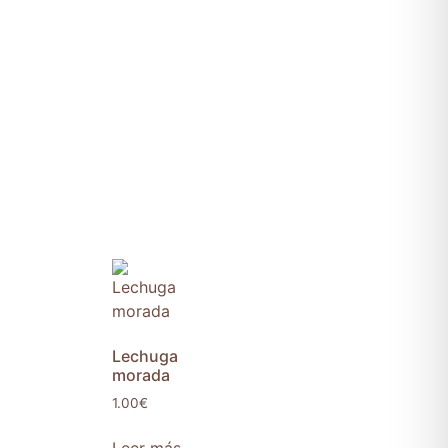
Lechuga
morada
1.00
€