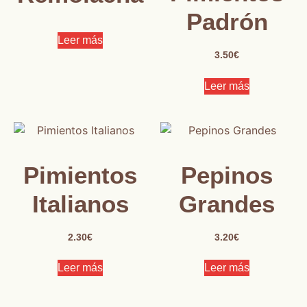
Padrón
Leer más
3.50
€
Leer más
Pimientos
Pepinos
Italianos
Grandes
2.30
€
3.20
€
Leer más
Leer más