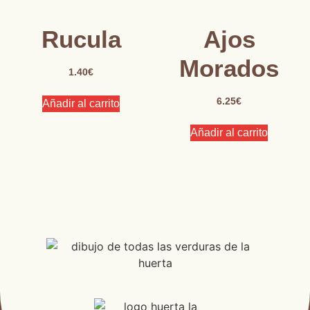
Rucula
Ajos
Morados
1.40
€
6.25
€
Añadir al carrito
Añadir al carrito